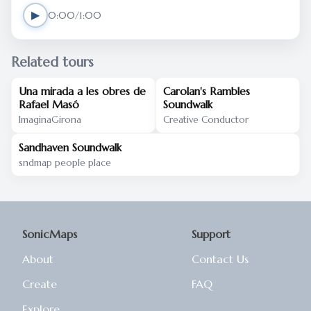
▶
0:00/1:00
Related tours
Una mirada a les obres de
Carolan's Rambles
Rafael Masó
Soundwalk
ImaginaGirona
Creative Conductor
Sandhaven Soundwalk
sndmap people place
SonicMaps
Support
About
Contact Us
Create
FAQ
Explore