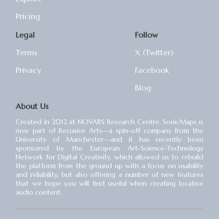
Pricing
Legal
Follow
Terms
X (Twitter)
Privacy
Facebook
Blog
About Us
Created in 2012 at NOVARS Research Centre, SonicMaps is
now part of Recusive Arts⁠—a spin-off company from the
University of Manchester⁠—and it has recently been
sponsored by the European Art-Science-Technology
Network for Digital Creativity, which allowed us to rebuild
the platform from the ground up with a focus on usability
and reliability, but also offering a number of new features
that we hope you will find useful when creating locative
audio content.