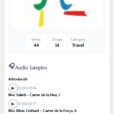
Views
Zoom
Category
44
14
Travel
🎧
Audio Samples
Introducció
▶
0:00/0:56
Bloc Salieti - Carrer de la Neu, 1
▶
0:00/0:37
Bloc Ribas Crehuet - Carrer de la Força, 6